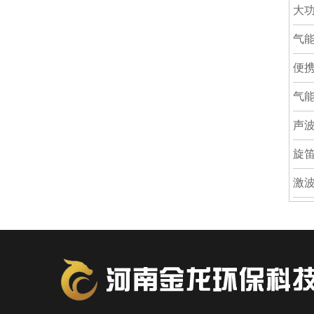
大
气
便
气
声
旋
激