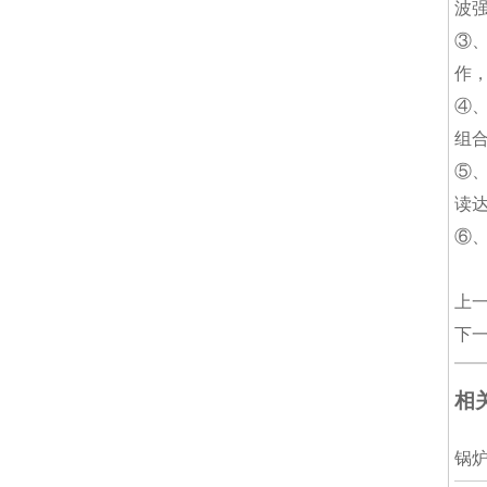
波
③
作
④
组
⑤
读
⑥、
上
下
相
锅