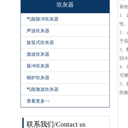
吹灰器
再
1
气能脉冲吹灰器
性
声波吹灰器
2
于
旋笛式吹灰器
3
激波吹灰器
回
脉冲吹灰器
4
可
锅炉吹灰器
5
气能激波吹灰器
的
查看更多>>
联系我们/Contact us