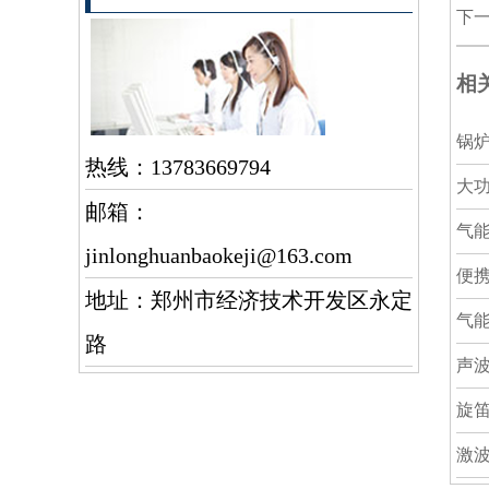
下
相
锅
热线：13783669794
大
邮箱：
气
jinlonghuanbaokeji@163.com
便
地址：郑州市经济技术开发区永定
气
路
声
旋
激